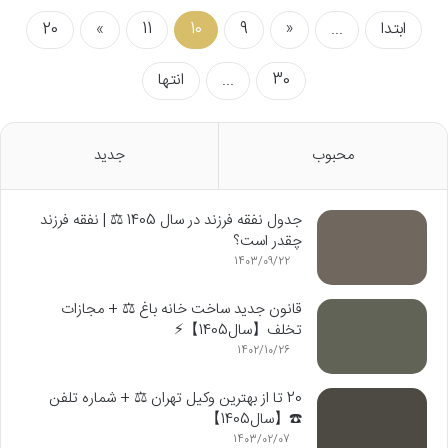
ابتدا
...
«
9
10
11
»
20
30
...
انتها
محبوب
جدید
جدول نفقه فرزند در سال 1405 ⚖️ | نفقه فرزند
چقدر است؟
1403/09/22
قانون جدید ساخت خانه باغ ⚖️ + مجازات
تخلف【سال1405】⚡️
1402/10/26
20 تا از بهترین وکیل تهران ⚖️ + شماره تلفن
☎️【سال1405】️
1403/02/07