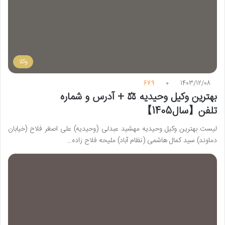
وکلا
679
0
1403/12/08
بهترین وکیل وحیدیه ⚖️ + آدرس و شماره
تلفن【سال1405】
لیست بهترین وکیل وحیدیه مهشید عبدلی (وحیدیه) علی اصغر فلاح (خیابان
دماوند) سید کمال هاشمی (نظام آباد) ملیحه فلاح زاده…