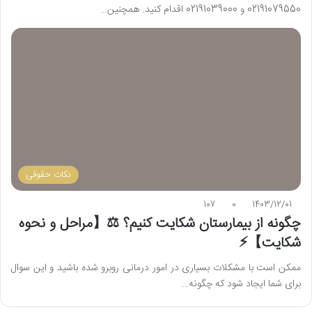
02191079550 و 02191039000 اقدام کنید. همچنین…
نکات حقوقی
107
0
1403/12/01
چگونه از بیمارستان شکایت کنیم؟ ⚖️【مراحل و نحوه
شکایت】⚡️
ممکن است با مشکلات بسیاری در امور درمانی روبرو شده باشید و این سوال
برای شما ایجاد شود که چگونه…