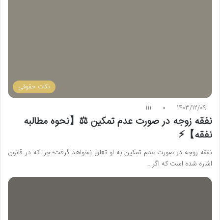
نکات حقوقی
111
0
1403/12/09
نفقه زوجه در صورت عدم تمکین ⚖️【نحوه مطالبه
نفقه】⚡️
نفقه زوجه در صورت عدم تمکین به او تعلق نخواهد گرفت؛ چرا که در قانون
اشاره شده است که اگر…