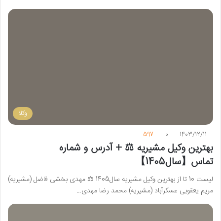
وکلا
597
0
1403/12/11
بهترین وکیل مشیریه ⚖️ + آدرس و شماره
تماس【سال1405】
لیست 10 تا از بهترین وکیل مشیریه سال1405 ⚖️ مهدی بخشی فاضل (مشیریه)
مریم یعقوبی عسکرآباد (مشیریه) محمد رضا مهدی…