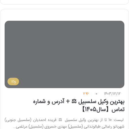
وکلا
796
0
1403/12/12
بهترین وکیل سلسبیل ⚖️ + آدرس و شماره
تماس【سال1405】
لیست 10 تا از بهترین وکیل سلسبیل ⚖️ فریده احمدیان (سلسبیل جنوبی)
شهربانو رضائی طبالوندانی (سلسبیل) مهدی خسروی (سلسبیل) مرتضی…