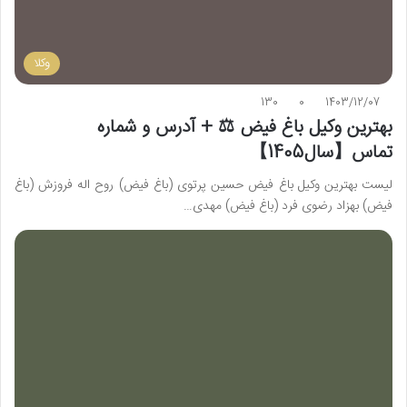
وکلا
130
0
1403/12/07
بهترین وکیل باغ فیض ⚖️ + آدرس و شماره
تماس【سال1405】
لیست بهترین وکیل باغ فیض حسین پرتوی (باغ فیض) روح اله فروزش (باغ
فیض) بهزاد رضوی فرد (باغ فیض) مهدی…