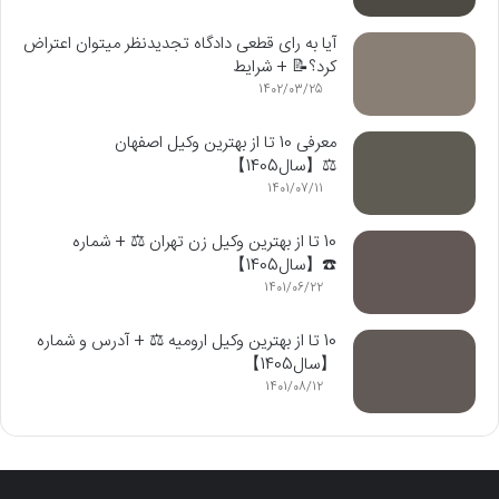
آیا به رای قطعی دادگاه تجدیدنظر میتوان اعتراض
کرد؟📝 + شرایط
1402/03/25
معرفی 10 تا از بهترین وکیل اصفهان
⚖️【سال1405】
1401/07/11
10 تا از بهترین وکیل زن تهران ⚖️ + شماره
☎️️【سال1405】
1401/06/22
10 تا از بهترین وکیل ارومیه ⚖️ + آدرس و شماره
【سال1405】
1401/08/12