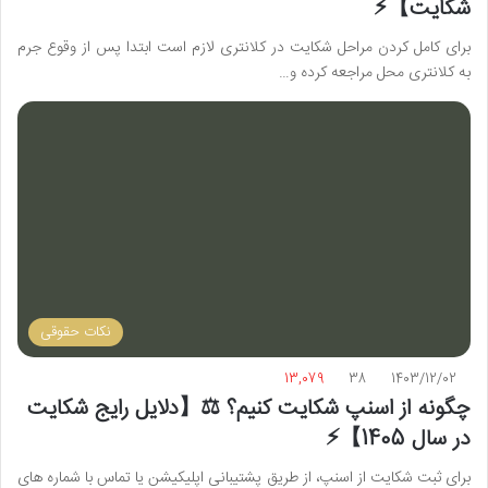
شکایت】⚡️
برای کامل کردن مراحل شکایت در کلانتری لازم است ابتدا پس از وقوع جرم
به کلانتری محل مراجعه کرده و…
نکات حقوقی
13,079
38
1403/12/02
چگونه از اسنپ شکایت کنیم؟ ⚖️【دلایل رایج شکایت
در سال 1405】⚡️
برای ثبت شکایت از اسنپ، از طریق پشتیبانی اپلیکیشن یا تماس با شماره‌ های