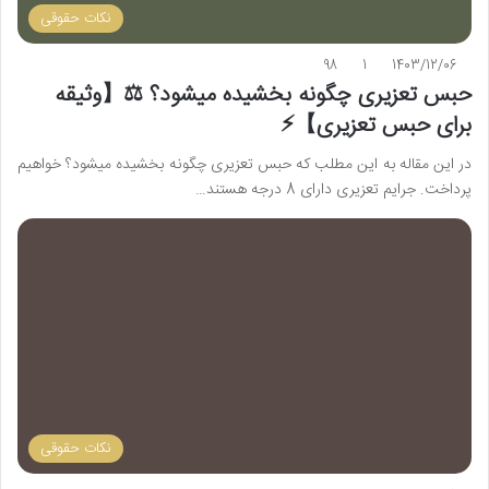
نکات حقوقی
98
1
1403/12/06
حبس تعزیری چگونه بخشیده میشود؟ ⚖️【وثیقه
برای حبس تعزیری】⚡️
در این مقاله به این مطلب که حبس تعزیری چگونه بخشیده میشود؟ خواهیم
پرداخت. جرایم تعزیری دارای 8 درجه هستند…
نکات حقوقی